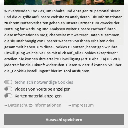
Wir verwenden Cookies, um Inhalte und Anzeigen zu personalisieren
und die Zugriffe auf unsere Website zu analysieren. Die Informationen
zu Ihrem Nutzerverhalten gehen an unsere Partner zum Zwecke der
Nutzung für Werbung und Analysen weiter. Unsere Partner führen
diese Informationen möglicherweise mit weiteren Daten zusammen,
die sie unabhängig von unserer Website von Ihnen erhalten oder
gesammelt haben. Um diese Cookies zu nutzen, benötigen wir Ihre
UNSERE KLINIK
Einwilligung welche Sie uns mit Klick auf „Alle Cookies akzeptieren“
erteilen. Sie können Ihre erteilte Einwilligung (Art. 6 Abs. 1 a) DSGVO)
Lernen Sie die Fachklinik kennen: Hier finden Sie Eindrücke
jederzeit für die Zukunft widerrufen. Diesen Widerruf können Sie über
und Informationen zu unseren modernen Räumlichkeiten,
die „Cookie-Einstellungen“ hier im Tool ausführen.
unserem Gelände und unserem Team vor Ort.
technisch notwendige Cookies
Videos von Youtube anzeigen
Kartenmaterial anzeigen
© Fachklinik Weihersmühle
Datenschutz-Informationen
Impressum
Impressum
Auswahl speichern
Datenschutz