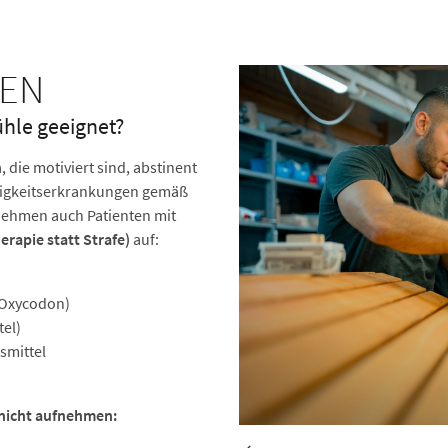
PEN
ühle geeignet?
n
, die motiviert sind, abstinent
ängigkeitserkrankungen gemäß
ehmen auch Patienten mit
erapie statt Strafe)
auf:
 Oxycodon)
tel)
smittel
 nicht aufnehmen: